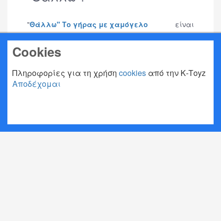
"
Θάλλω" Το γήρας με χαμόγελο
είναι
ένα κοινωνικό πρόγραμμα ενεργητικής
Cookies
ενθάρρυνσης των ηλικιώμενων προς τη
δημιουργικότητα μέσα από την τέχνη και το
παιχνίδι!
Πληροφορίες για τη χρήση
cookies
από την Κ-Τoyz
Αποδέχομαι
Περισσότερα
1
2
3
Επόμενο
Τέλος