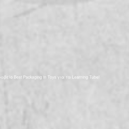
αβείο Best Packaging in Toys για τα Learning Tube!