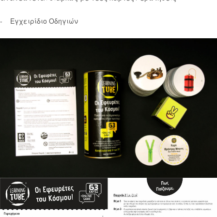
- Εγχειρίδιο Οδηγιών