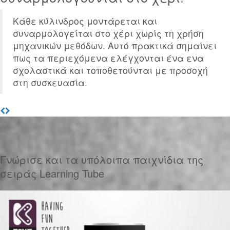
Κάθε κύλινδρος μοντάρεται και
συναρμολογείται στο χέρι χωρίς τη χρήση
μηχανικών μεθόδων. Αυτό πρακτικά σημαίνει
πως τα περιεχόμενα ελέγχονται ένα ενα
σχολαστικά και τοποθετούνται με προσοχή
στη συσκευασία.
Γνώρισε και τα υπόλοιπα παιχνίδια της
σειράς Learning Tube