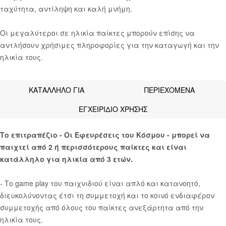
ταχύτητα, αντίληψη και καλή μνήμη.
Οι μεγαλύτεροι σε ηλικία παίκτες μπορούν επίσης να
αντλήσουν χρήσιμες πληροφορίες για την καταγωγή και την
ηλικία τους.
ΚΑΤΑΛΛΗΛΟ ΓΙΑ
ΠΕΡΙΕΧΟΜΕΝΑ
ΕΓΧΕΙΡΙΔΙΟ ΧΡΗΣΗΣ
Το επιτραπέζιο - Οι Εφευρέσεις του Κόσμου - μπορεί να
παιχτεί από 2 ή περισσότερους παίκτες και είναι
κατάλληλο για ηλικία από 3 ετών.
- Το game play του παιχνιδιού είναι απλό και κατανοητό,
διευκολύνοντας έτσι τη συμμετοχή και το κοινό ενδιαφέρον
συμμετοχής από όλους του παίκτες ανεξάρτητα από την
ηλικία τους.