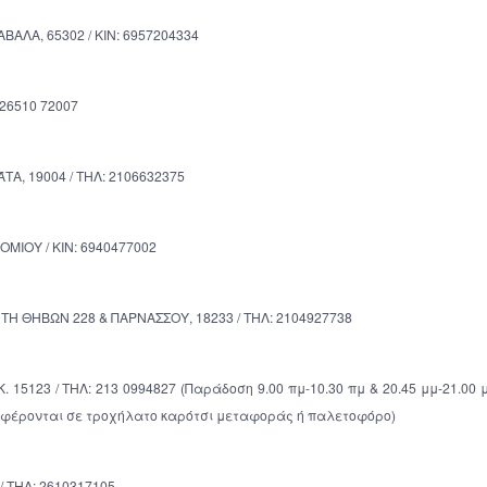
ΛΑ, 65302 / KIN: 6957204334
 26510 72007
, 19004 / ΤΗΛ: 2106632375
ΙΟY / ΚΙΝ: 6940477002
Η ΘΗΒΩΝ 228 & ΠΑΡΝΑΣΣΟΥ, 18233 / ΤΗΛ: 2104927738
5123 / ΤΗΛ: 213 0994827 (Παράδοση 9.00 πμ-10.30 πμ & 20.45 μμ-21.00 μ
αφέρονται σε τροχήλατο καρότσι μεταφοράς ή παλετοφόρο)
 ΤΗΛ: 2610317105