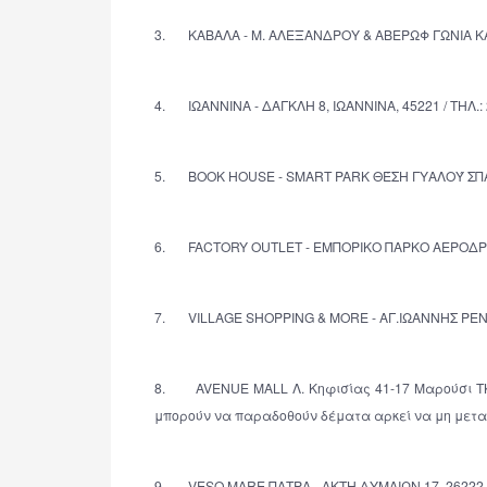
3. ΚΑΒΑΛΑ - Μ. ΑΛΕΞΑΝΔΡΟΥ & ΑΒΕΡΩΦ ΓΩΝΙΑ ΚΑΒΑ
4. ΙΩΑΝΝΙΝΑ - ΔΑΓΚΛΗ 8, ΙΩΑΝΝΙΝΑ, 45221 / ΤΗΛ.:
5. BOOK HOUSE - SMART PARK ΘΈΣΗ ΓΥΑΛΟΎ ΣΠΆΤΑ
6. FACTORY OUTLET - ΕΜΠΟΡΙΚΟ ΠΑΡΚΟ ΑΕΡΟΔΡΟΜ
7. VILLAGE SHOPPING & MORE - ΑΓ.ΙΩΑΝΝΗΣ ΡΕΝΤ
8. AVENUE MALL Λ. Κηφισίας 41-17 Μαρούσι ΤΚ. 1
μπορούν να παραδοθούν δέματα αρκεί να μη μετ
9. VESO MARE ΠΑΤΡΑ - ΑΚΤΗ ΔΥΜΑΙΩΝ 17, 26222 /