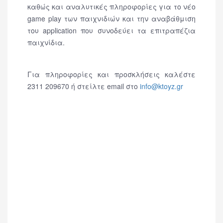
καθώς και αναλυτικές πληροφορίες για το νέο
game play των παιχνιδιών και την αναβάθμιση
του application που συνοδεύει τα επιτραπέζια
παιχνίδια.
Για πληροφορίες και προσκλήσεις καλέστε
2311 209670 ή στείλτε email στο
info@ktoyz.gr