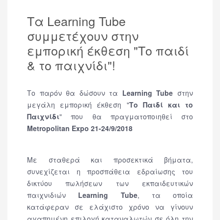
Τα Learning Tube
συμμετέχουν στην
εμπορική έκθεση "Το παιδί
& το παιχνίδι"!
Το παρόν θα δώσουν τα
Learning Tube
στην
μεγάλη εμπορική έκθεση "
Το Παιδί και το
Παιχνίδι
" που θα πραγματοποιηθεί στο
Metropolitan Expo 21-24/9/2018
Με σταθερά και προσεκτικά βήματα,
συνεχίζεται η προσπάθεια εδραίωσης του
δικτύου πωλήσεων των εκπαιδευτικών
παιχνιδιών
Learning Tube
, τα οποία
κατάφεραν σε ελάχιστο χρόνο να γίνουν
αγαπημένη επιλογή καταναλωτών σε όλη την